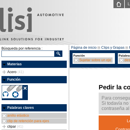
L
Página de inicio
Clips y Grapas
Búsqueda por referencia :
Función
Palabra
Sujetar sobre un eje
de
Materias
Acero
(41)
Función
Pedir la c
Para consegui
Si todavía no
Palabras claves
contraseña al 
anillo elástico
L
clip de retención para ejes
clipar
(41)
Contras