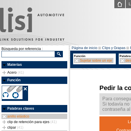
L
Página de inicio
Clips y Grapas
Búsqueda por referencia :
Función
Palabra
Sujetar sobre un eje
de
Materias
Acero
(41)
Función
Pedir la c
Para consegui
Si todavía no
Palabras claves
contraseña al 
anillo elástico
L
clip de retención para ejes
(41)
clipar
(41)
Contras