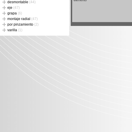
elemento
desmontable
(44)
eje
(47)
grapa
(6)
montaje radial
(47)
por pinzamiento
(2)
varilla
(1)