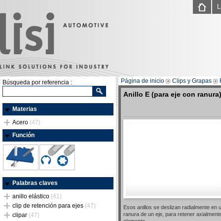
L
Página de inicio
Clips y Grapas
Búsqueda por referencia :
Anillo E (para eje con ranura
Materias
Acero
(47)
Función
Palabras claves
anillo elástico
(41)
clip de retención para ejes
(47)
Esos anillos se deslizan radialmente en 
ranura de un eje, para retener axialment
clipar
(47)