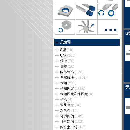
U
关键词
S型
(18)
U型
(301)
保护
(76)
偏差
(26)
内部装饰
(176)
单螺纹接合
(201)
卡扣
(531)
壳
卡扣固定
(1056)
卡扣固定和钳固定
(8)
卡抓
(4)
双头螺栓
(36)
双色件
(14)
可拆卸的
(145)
可拆卸的
(102)
四分之一转
(16)