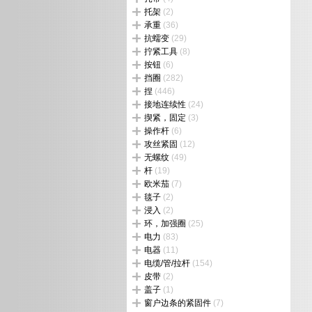
托架
(2)
承重
(36)
抗蠕变
(29)
拧紧工具
(8)
按钮
(6)
挡圈
(282)
捏
(446)
接地连续性
(24)
揳紧，固定
(3)
操作杆
(6)
攻丝紧固
(12)
无螺纹
(49)
杆
(19)
欧米茄
(7)
毯子
(2)
浸入
(2)
环，加强圈
(25)
电力
(83)
电器
(11)
电缆/管/拉杆
(154)
皮带
(2)
盖子
(1)
窗户边条的紧固件
(7)