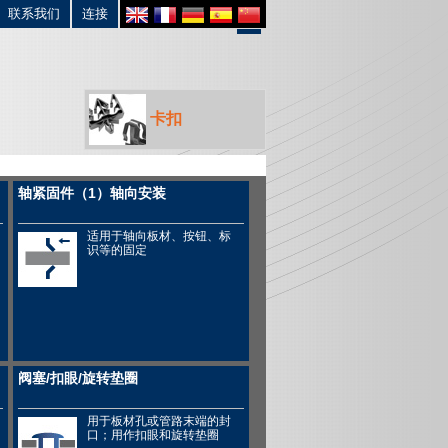
联系我们
连接
卡扣
轴紧固件（1）轴向安装
适用于轴向板材、按钮、标
识等的固定
阀塞/扣眼/旋转垫圈
用于板材孔或管路末端的封
口；用作扣眼和旋转垫圈