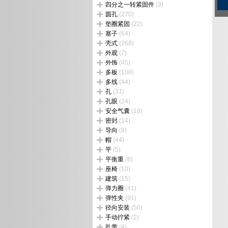
四分之一转紧固件
(3)
圆孔
(270)
垫圈紧固
(22)
塞子
(64)
壳式
(268)
外观
(7)
外饰
(45)
多板
(108)
多线
(44)
孔
(31)
孔眼
(24)
安全气囊
(16)
密封
(14)
导向
(9)
帽
(44)
平
(5)
平衡重
(8)
座椅
(10)
建筑
(15)
弹力圈
(41)
弹性夹
(91)
径向安装
(50)
手动拧紧
(2)
扎带
(4)