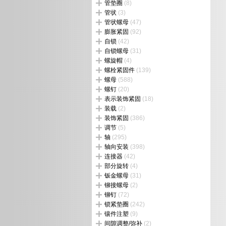
管垫圈
(8)
管状
(3)
管状螺母
(47)
膨胀紧固
(92)
自锁
(42)
自锁螺母
(31)
螺旋帽
(4)
螺栓紧固件
(139)
螺母
(588)
螺钉
(20)
表示装饰紧固
(18)
装载
(2)
装饰紧固
(386)
调节
(5)
轴
(295)
轴向安装
(398)
连接器
(42)
部分旋转
(4)
钣金螺母
(31)
铆接螺母
(2)
铆钉
(72)
锁紧垫圈
(242)
镶件注塑
(9)
间隙调整/弥补
(2)