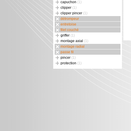
capuchon
(1)
clipper
(1)
clipper pincer
(1)
détrompeur
entretoise
filet couché
griffer
(1)
montage axial
(1)
montage radial
passe fil
pincer
(1)
protection
(1)