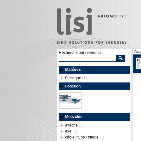
Acc
Recherche par référence :
Mo
Matières
Plastique
(1)
Fonction
Mots clés
attache
(1)
axe
(1)
câble / tube / tringle
(1)