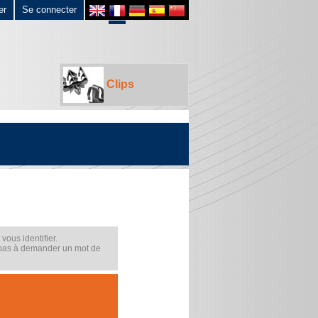
er
Se connecter
Clips
ous identifier.
 pas à demander un mot de