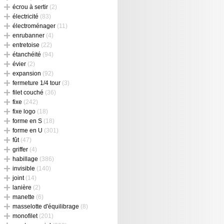
écrou à sertir
(2)
électricité
(83)
électroménager
(11)
enrubanner
(4)
entretoise
(22)
étanchéité
(94)
évier
(2)
expansion
(92)
fermeture 1/4 tour
(3)
filet couché
(36)
fixe
(242)
fixe logo
(18)
forme en S
(18)
forme en U
(301)
fût
(47)
griffer
(4)
habillage
(386)
invisible
(140)
joint
(14)
lanière
(2)
manette
(6)
masselotte d'équilibrage
(8)
monofilet
(201)