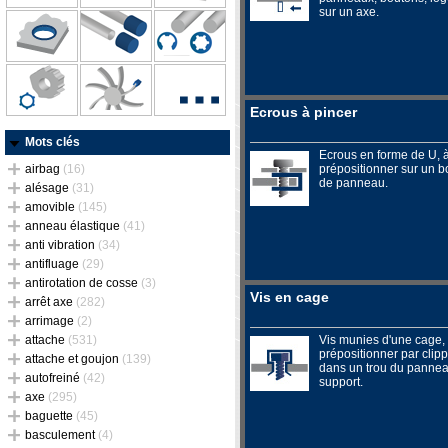
sur un axe.
Ecrous à pincer
Mots clés
Ecrous en forme de U, 
airbag
(16)
prépositionner sur un b
de panneau.
alésage
(31)
amovible
(145)
anneau élastique
(41)
anti vibration
(34)
antifluage
(29)
antirotation de cosse
(3)
Vis en cage
arrêt axe
(282)
arrimage
(2)
attache
(531)
Vis munies d'une cage,
prépositionner par clip
attache et goujon
(139)
dans un trou du panne
autofreiné
(42)
support.
axe
(295)
baguette
(45)
basculement
(4)