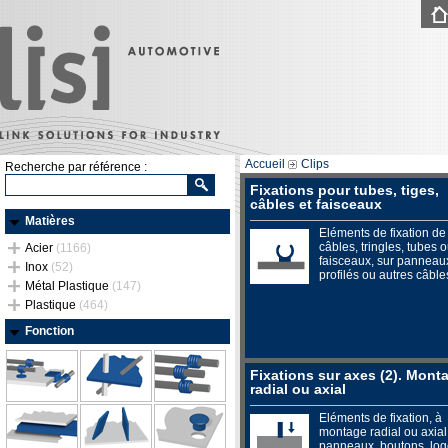
Accueil
Clips
Recherche par référence :
Fixations pour tubes, tiges,
câbles et faisceaux
Matières
Eléments de fixation de
câbles, tringles, tubes 
Acier
(1166)
faisceaux, sur panneau
Inox
(52)
profilés ou autres câble
Métal Plastique
(147)
Plastique
(464)
Fonction
Fixations sur axes (2). Mont
radial ou axial
Eléments de fixation, à
montage radial ou axial
panneaux, boutons, logo