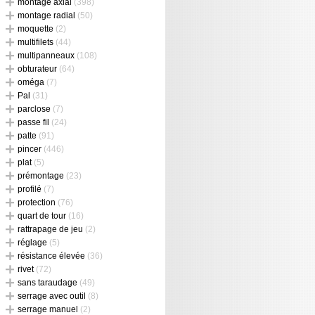
montage axial
(398)
montage radial
(50)
moquette
(2)
multifilets
(44)
multipanneaux
(108)
obturateur
(64)
oméga
(7)
Pal
(31)
parclose
(7)
passe fil
(24)
patte
(91)
pincer
(446)
plat
(5)
prémontage
(23)
profilé
(7)
protection
(76)
quart de tour
(16)
rattrapage de jeu
(2)
réglage
(5)
résistance élevée
(36)
rivet
(72)
sans taraudage
(49)
serrage avec outil
(8)
serrage manuel
(2)