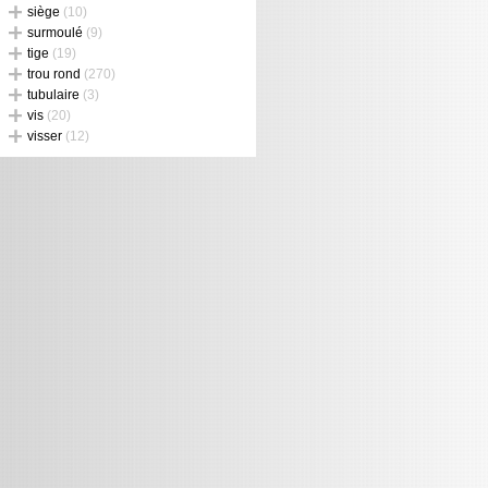
siège
(10)
surmoulé
(9)
tige
(19)
trou rond
(270)
tubulaire
(3)
vis
(20)
visser
(12)