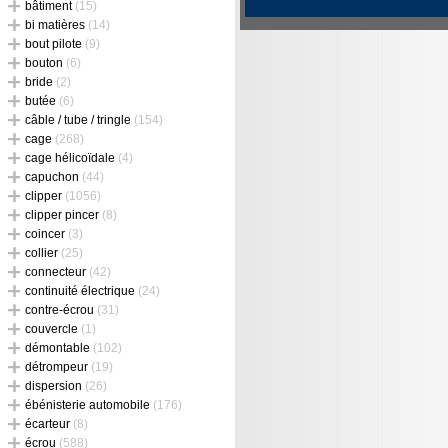
bâtiment
(15)
bi matières
(14)
bout pilote
(9)
bouton
(6)
bride
(2)
butée
(6)
câble / tube / tringle
(154)
cage
(268)
cage hélicoïdale
(4)
capuchon
(44)
clipper
(1056)
clipper pincer
(8)
coincer
(3)
collier
(25)
connecteur
(42)
continuité électrique
(24)
contre-écrou
(31)
couvercle
(1)
démontable
(102)
détrompeur
(19)
dispersion
(26)
ébénisterie automobile
(176)
écarteur
(8)
écrou
(588)