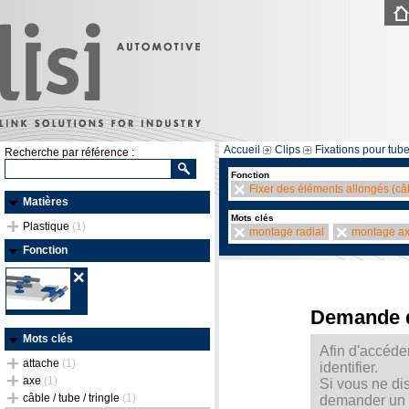
Accueil
Clips
Fixations pour tube
Recherche par référence :
Fonction
Fixer des éléments allongés (câb
Matières
Mots clés
Plastique
(1)
montage radial
montage ax
Fonction
Demande 
Mots clés
Afin d'accéde
attache
(1)
identifier.
axe
(1)
Si vous ne di
câble / tube / tringle
(1)
demander un m