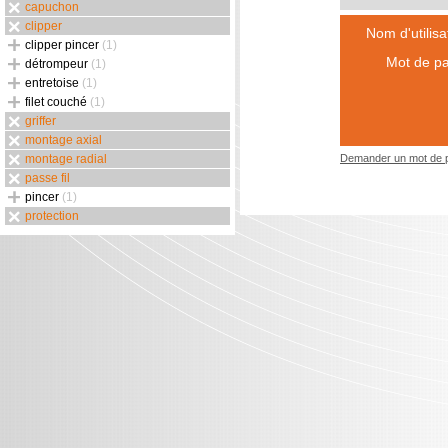
capuchon
clipper
Nom d'utilisa
clipper pincer
(1)
Mot de pa
détrompeur
(1)
entretoise
(1)
filet couché
(1)
griffer
montage axial
montage radial
Demander un mot de 
passe fil
pincer
(1)
protection