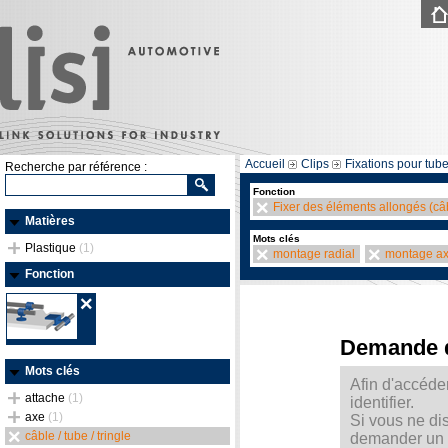
Accueil
Clips
Fixations pour tube
Recherche par référence :
Fonction
Fixer des éléments allongés (câb
Matières
Mots clés
Plastique
(1)
montage radial
montage ax
Fonction
Demande 
Mots clés
Afin d'accéde
attache
(1)
identifier.
axe
(1)
Si vous ne di
câble / tube / tringle
demander un m