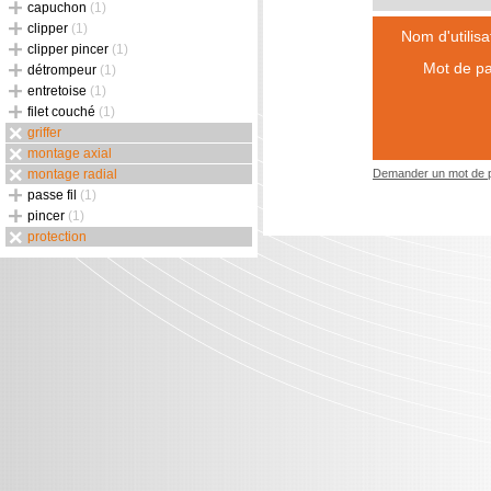
capuchon
(1)
clipper
(1)
Nom d'utilisa
clipper pincer
(1)
Mot de pa
détrompeur
(1)
entretoise
(1)
filet couché
(1)
griffer
montage axial
montage radial
Demander un mot de 
passe fil
(1)
pincer
(1)
protection