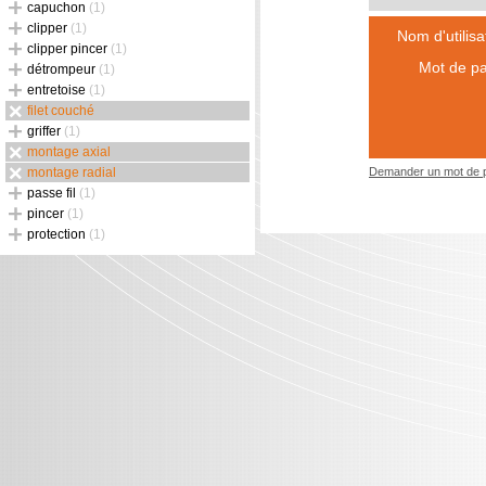
capuchon
(1)
clipper
(1)
Nom d'utilisa
clipper pincer
(1)
Mot de pa
détrompeur
(1)
entretoise
(1)
filet couché
griffer
(1)
montage axial
montage radial
Demander un mot de 
passe fil
(1)
pincer
(1)
protection
(1)