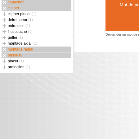
capuchon
Mot de pa
clipper
clipper pincer
(1)
détrompeur
(1)
entretoise
(1)
filet couché
(1)
Demander un mot de 
griffer
(1)
montage axial
(1)
montage radial
passe fil
pincer
(1)
protection
(1)