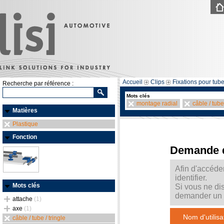
Accueil
Clips
Fixations pour tube
Recherche par référence :
Mots clés
montage radial
câble / tube 
Matières
Plastique
Fonction
Demande 
Afin d'accéde
identifier.
Mots clés
Si vous ne di
demander un m
attache
(1)
axe
(1)
Nom d'utilisa
câble / tube / tringle