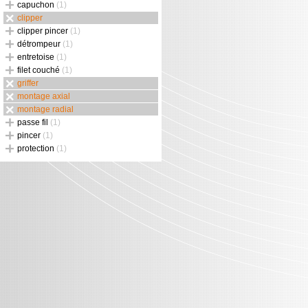
capuchon
(1)
clipper
clipper pincer
(1)
détrompeur
(1)
entretoise
(1)
filet couché
(1)
griffer
montage axial
montage radial
passe fil
(1)
pincer
(1)
protection
(1)