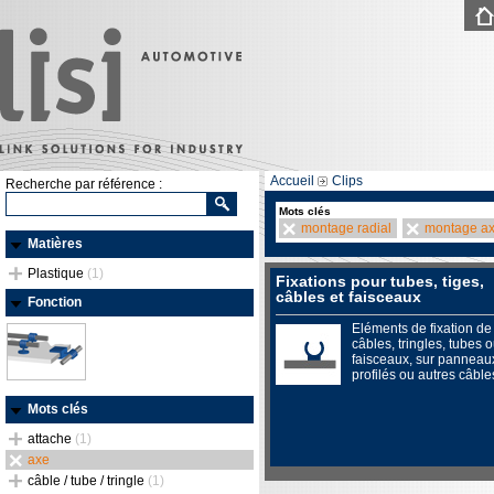
Accueil
Clips
Recherche par référence :
Mots clés
montage radial
montage ax
Matières
Plastique
(1)
Fixations pour tubes, tiges,
câbles et faisceaux
Fonction
Eléments de fixation de
câbles, tringles, tubes 
faisceaux, sur panneau
profilés ou autres câble
Mots clés
attache
(1)
axe
câble / tube / tringle
(1)