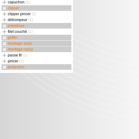
capuchon
(1)
clipper
clipper pincer
(1)
détrompeur
(1)
entretoise
filet couché
(1)
griffer
montage axial
montage radial
passe fil
(1)
pincer
(1)
protection