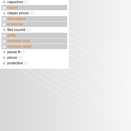
capuchon
(1)
clipper
clipper pincer
(1)
détrompeur
entretoise
filet couché
(1)
griffer
montage axial
montage radial
passe fil
(1)
pincer
(1)
protection
(1)