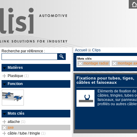
Accueil
Clips
Recherche par référence :
Mots clés
montage radial
montage ax
Matières
Plastique
(1)
Fixations pour tubes, tiges,
câbles et faisceaux
Fonction
Eléments de fixation de
câbles, tringles, tubes 
faisceaux, sur panneau
profilés ou autres câble
Mots clés
attache
(1)
axe
câble / tube / tringle
(1)