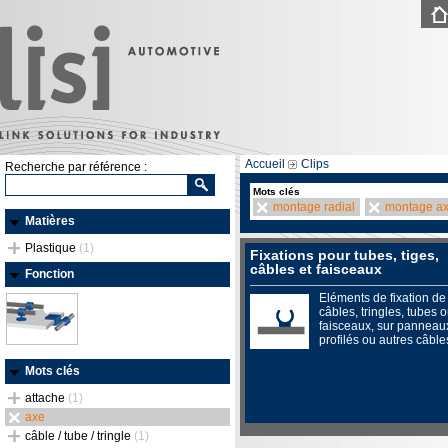
Accueil
Clips
Recherche par référence :
Mots clés
montage radial
montage ax
Matières
Plastique
(1)
Fixations pour tubes, tiges,
câbles et faisceaux
Fonction
Eléments de fixation de
câbles, tringles, tubes 
faisceaux, sur panneau
profilés ou autres câble
Mots clés
attache
(1)
axe
câble / tube / tringle
(1)