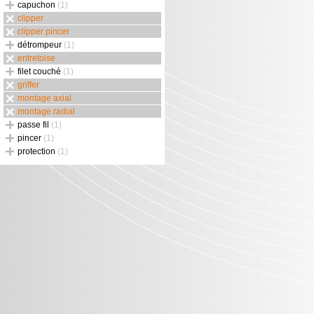
capuchon
(1)
clipper
clipper pincer
détrompeur
(1)
entretoise
filet couché
(1)
griffer
montage axial
montage radial
passe fil
(1)
pincer
(1)
protection
(1)