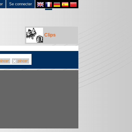
er
Se connecter
Clips
pincer
pincer