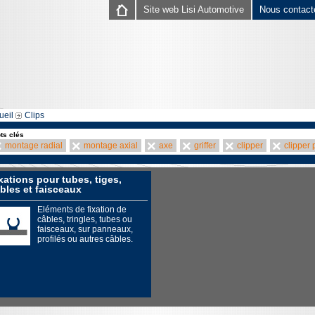
Site web Lisi Automotive
Nous contact
ueil
Clips
ts clés
montage radial
montage axial
axe
griffer
clipper
clipper 
xations pour tubes, tiges,
bles et faisceaux
Eléments de fixation de
câbles, tringles, tubes ou
faisceaux, sur panneaux,
profilés ou autres câbles.