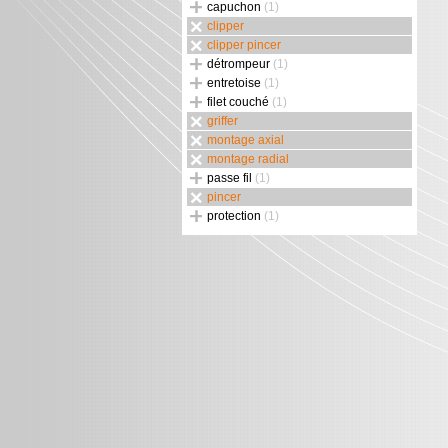
capuchon
(1)
clipper
clipper pincer
détrompeur
(1)
entretoise
(1)
filet couché
(1)
griffer
montage axial
montage radial
passe fil
(1)
pincer
protection
(1)