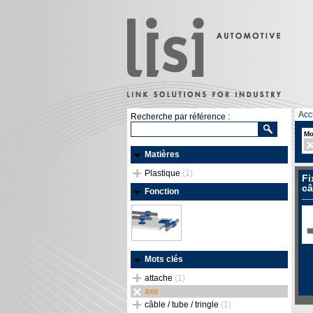
Acc
Recherche par référence :
Mo
Matières
Plastique
(1)
Fi
câ
Fonction
Mots clés
attache
(1)
axe
câble / tube / tringle
(1)