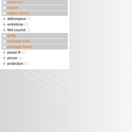
capuchon
clipper
clipper pincer
détrompeur
(1)
entretoise
(1)
filet couché
(1)
griffer
montage axial
montage radial
passe fil
(1)
pincer
(1)
protection
(1)