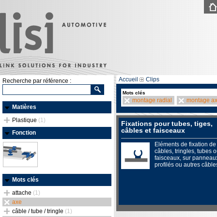
Accueil
Clips
Recherche par référence :
Mots clés
montage radial
montage ax
Matières
Plastique
(1)
Fixations pour tubes, tiges,
câbles et faisceaux
Fonction
Eléments de fixation de
câbles, tringles, tubes 
faisceaux, sur panneau
profilés ou autres câble
Mots clés
attache
(1)
axe
câble / tube / tringle
(1)