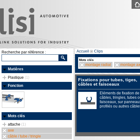
Accueil
Clips
Recherche par référence :
Mots clés
montage radial
montage ax
Matières
Plastique
(1)
Fixations pour tubes, tiges,
câbles et faisceaux
Fonction
Eléments de fixation de
câbles, tringles, tubes 
faisceaux, sur panneau
profilés ou autres câble
Mots clés
attache
(1)
axe
câble / tube / tringle