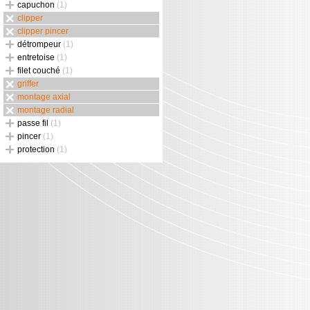
capuchon
(1)
clipper
clipper pincer
détrompeur
(1)
entretoise
(1)
filet couché
(1)
griffer
montage axial
montage radial
passe fil
(1)
pincer
(1)
protection
(1)