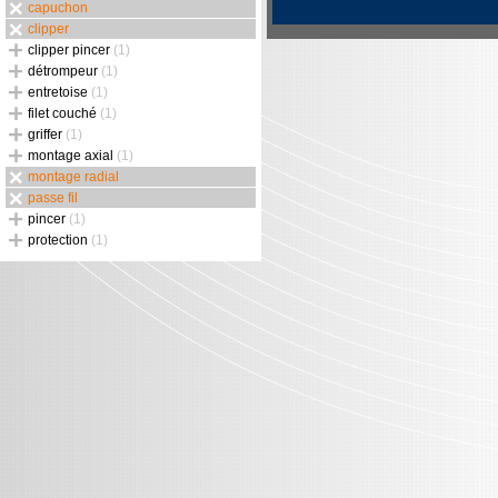
capuchon
clipper
clipper pincer
(1)
détrompeur
(1)
entretoise
(1)
filet couché
(1)
griffer
(1)
montage axial
(1)
montage radial
passe fil
pincer
(1)
protection
(1)