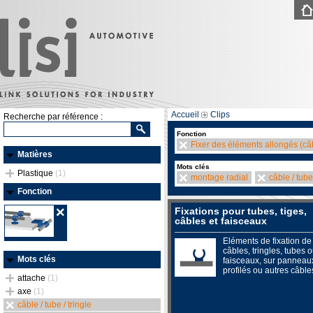
Accueil
Clips
Recherche par référence :
Fonction
Fixer des éléments allongés (câb
Matières
Mots clés
Plastique
(1)
montage radial
câble / tube 
Fonction
Fixations pour tubes, tiges,
câbles et faisceaux
Eléments de fixation de
câbles, tringles, tubes 
Mots clés
faisceaux, sur panneau
profilés ou autres câble
attache
(1)
axe
(1)
câble / tube / tringle