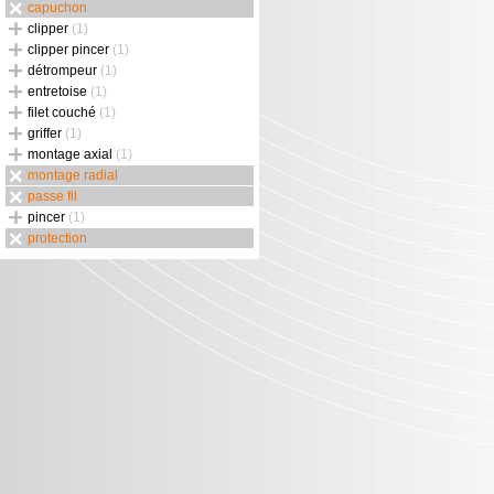
capuchon
clipper
(1)
clipper pincer
(1)
détrompeur
(1)
entretoise
(1)
filet couché
(1)
griffer
(1)
montage axial
(1)
montage radial
passe fil
pincer
(1)
protection