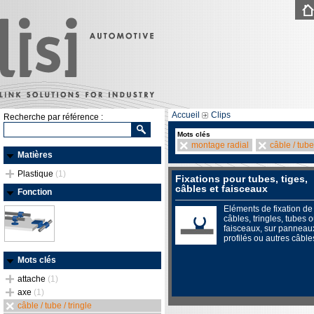
Accueil
Clips
Recherche par référence :
Mots clés
montage radial
câble / tube 
Matières
Plastique
(1)
Fixations pour tubes, tiges,
câbles et faisceaux
Fonction
Eléments de fixation de
câbles, tringles, tubes 
faisceaux, sur panneau
profilés ou autres câble
Mots clés
attache
(1)
axe
(1)
câble / tube / tringle