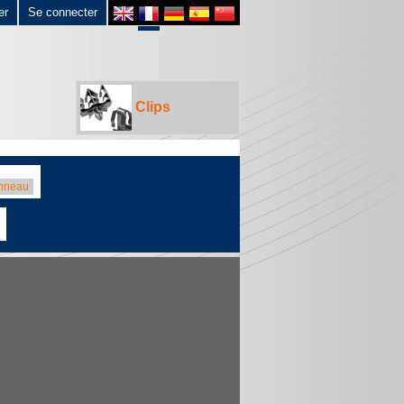
er
Se connecter
Clips
anneau