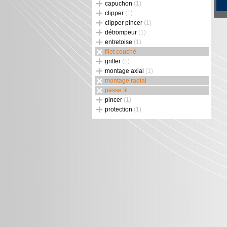
capuchon
(1)
clipper
(1)
clipper pincer
(1)
détrompeur
(1)
entretoise
(1)
filet couché
griffer
(1)
montage axial
(1)
montage radial
passe fil
pincer
(1)
protection
(1)