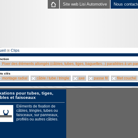
Site web Lisi Automotive
Nous contact
ueil
Clips
nction
Fixer des éléments allongés (câbles, tubes, tiges, baguettes...) parallèles à un p
ts clés
montage radial
câble / tube / tringle
axe
passe fil
filet couché
xations pour tubes, tiges,
bles et faisceaux
Eléments de fixation de
câbles, tringles, tubes ou
faisceaux, sur panneaux,
profilés ou autres câbles.