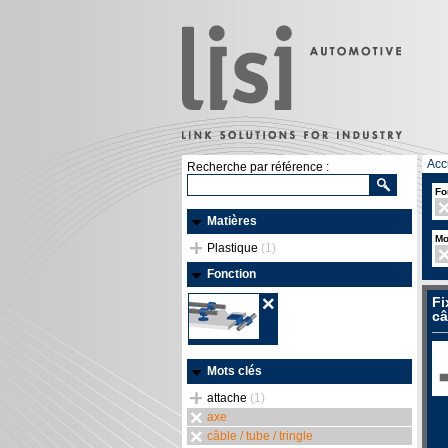
Acc
Recherche par référence :
Fo
Matières
Mo
Plastique
(1)
Fonction
Fi
câ
Mots clés
attache
(1)
axe
câble / tube / tringle