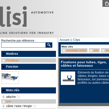
Accueil
Clips
Recherche par référence :
Mots clés
montage radial
axe
pa
Matières
Plastique
Fixations pour tubes, tiges,
câbles et faisceaux
Fonction
Eléments de fixation de
câbles, tringles, tubes 
faisceaux, sur panneau
profilés ou autres câble
Mots clés
attache
(1)
axe
câble / tube / tringle
(1)