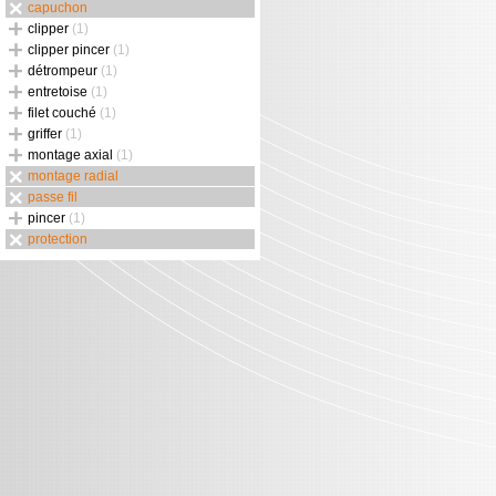
capuchon
clipper
(1)
clipper pincer
(1)
détrompeur
(1)
entretoise
(1)
filet couché
(1)
griffer
(1)
montage axial
(1)
montage radial
passe fil
pincer
(1)
protection