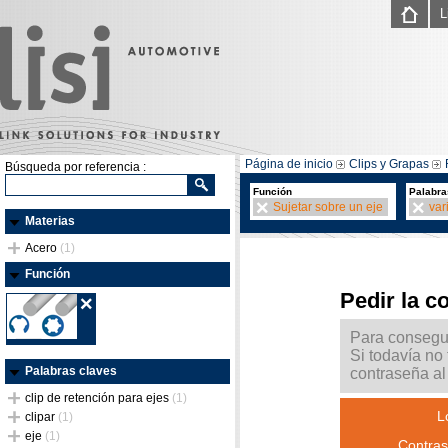
L
Página de inicio
Clips y Grapas
Búsqueda por referencia :
Función
Palabra
Sujetar sobre un eje
vari
Materias
Acero
(1)
Función
Pedir la c
Para consegui
Si todavía no
Palabras claves
contraseña al 
clip de retención para ejes
(1)
L
clipar
(1)
eje
(1)
Contras