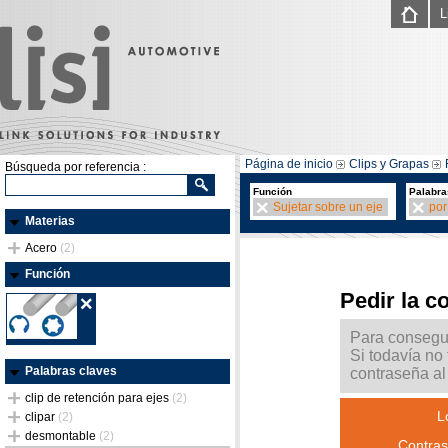
L
Página de inicio
Clips y Grapas
Búsqueda por referencia :
Función
Palabra
Sujetar sobre un eje
por
Materias
Acero
(2)
Función
Pedir la c
Para consegui
Si todavía no
Palabras claves
contraseña al 
clip de retención para ejes
(2)
L
clipar
(2)
desmontable
(2)
Contras