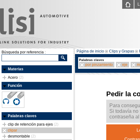
L
Página de inicio
Clips y Grapas
Búsqueda por referencia :
Palabras claves
por pinzamiento
eje
m
Materias
Acero
(2)
Función
Pedir la c
Para consegui
Si todavía no
Palabras claves
contraseña al 
clip de retención para ejes
(2)
L
clipar
desmontable
(2)
Contras