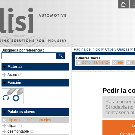
L
Página de inicio
Clips y Grapas
Búsqueda por referencia :
Palabras claves
por pinzamiento
eje
c
Materias
Acero
(2)
Función
Pedir la c
Para consegui
Si todavía no
Palabras claves
contraseña al 
clip de retención para ejes
L
clipar
(2)
desmontable
(2)
Contras