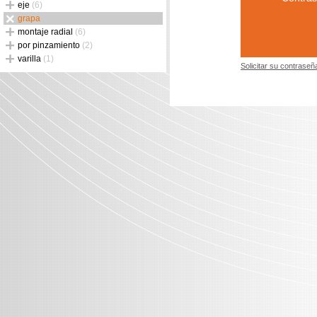
eje
(6)
grapa
montaje radial
(6)
por pinzamiento
(2)
varilla
(1)
Solicitar su contraseñ