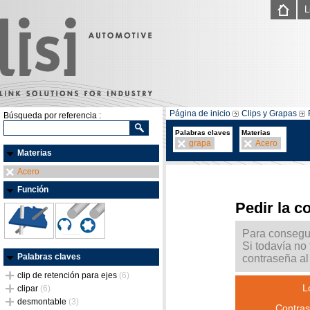
L
Página de inicio
Clips y Grapas
Búsqueda por referencia :
Palabras claves
Materias
grapa
Acero
Materias
Acero
Función
Pedir la c
Para consegui
Si todavía no
Palabras claves
contraseña al 
clip de retención para ejes
(6)
L
clipar
(6)
desmontable
(3)
Contras