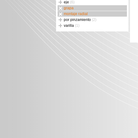
eje
(6)
grapa
montaje radial
por pinzamiento
(2)
varilla
(1)