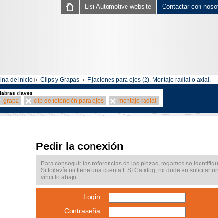
Lisi Automotive website
Contactar con noso
ina de inicio
Clips y Grapas
Fijaciones para ejes (2). Montaje radial o axial.
labras claves
grapa
clip de retención para ejes
montaje radial
Pedir la conexión
Para conseguir las referencias de las piezas, rogamos se identifiqu
Si todavía no tiene una cuenta LISI Catalog, no dude en solicitar u
vínculo abajo.
Login :
Contraseña :