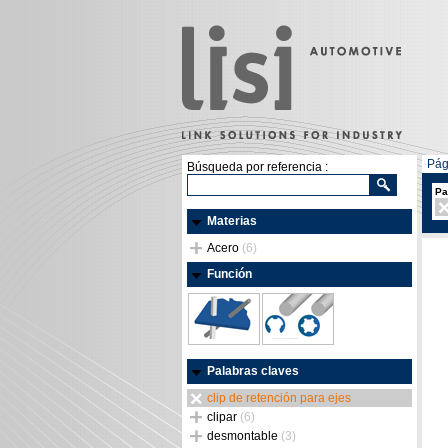
Pág
Búsqueda por referencia :
Pa
Materias
Acero
(6)
Función
Palabras claves
clip de retención para ejes
clipar
(6)
desmontable
(3)