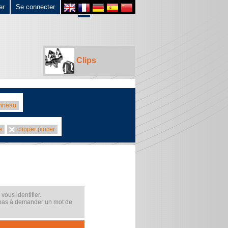
er
Se connecter
Clips
anneau
e
clipper pincer
ous identifier.
 pas à demander un mot de