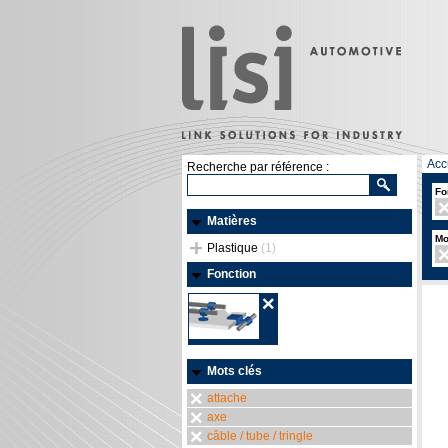
Acc
Recherche par référence :
Fo
Matières
Mo
Plastique
(1)
Fonction
Mots clés
attache
axe
câble / tube / tringle