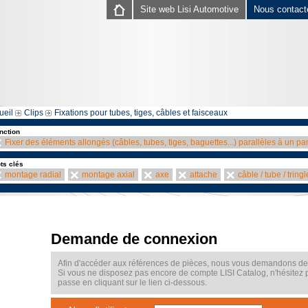
Site web Lisi Automotive
Nous contact
ueil
Clips
Fixations pour tubes, tiges, câbles et faisceaux
nction
Fixer des éléments allongés (câbles, tubes, tiges, baguettes...) parallèles à un p
ts clés
montage radial
montage axial
axe
attache
câble / tube / tringl
Demande de connexion
Afin d'accéder aux références de pièces, nous vous demandons de v
Si vous ne disposez pas encore de compte LISI Catalog, n'hésitez
passe en cliquant sur le lien ci-dessous.