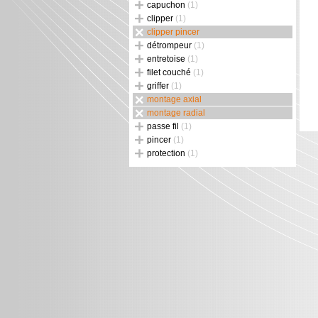
capuchon
(1)
clipper
(1)
clipper pincer
détrompeur
(1)
entretoise
(1)
filet couché
(1)
griffer
(1)
montage axial
montage radial
passe fil
(1)
pincer
(1)
protection
(1)