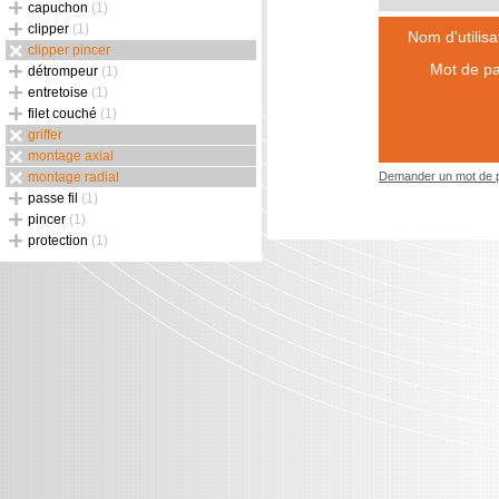
capuchon
(1)
clipper
(1)
Nom d'utilisa
clipper pincer
Mot de pa
détrompeur
(1)
entretoise
(1)
filet couché
(1)
griffer
montage axial
montage radial
Demander un mot de 
passe fil
(1)
pincer
(1)
protection
(1)