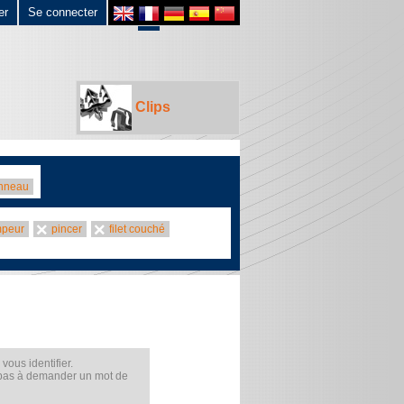
er
Se connecter
Clips
anneau
mpeur
pincer
filet couché
ous identifier.
 pas à demander un mot de