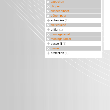
capuchon
clipper
clipper pincer
détrompeur
entretoise
(1)
filet couché
griffer
(1)
montage axial
montage radial
passe fil
(1)
pincer
protection
(1)