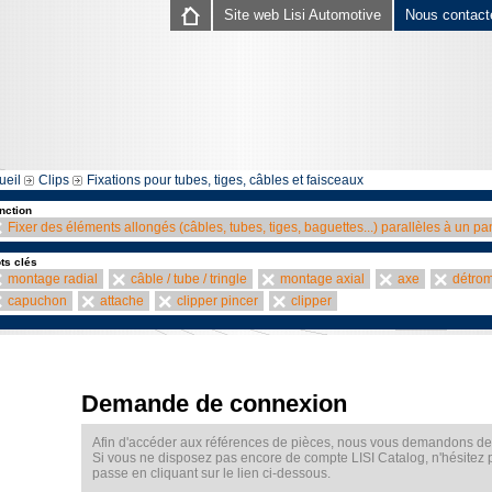
Site web Lisi Automotive
Nous contact
ueil
Clips
Fixations pour tubes, tiges, câbles et faisceaux
nction
Fixer des éléments allongés (câbles, tubes, tiges, baguettes...) parallèles à un p
ts clés
montage radial
câble / tube / tringle
montage axial
axe
détro
capuchon
attache
clipper pincer
clipper
Demande de connexion
Afin d'accéder aux références de pièces, nous vous demandons de v
Si vous ne disposez pas encore de compte LISI Catalog, n'hésitez
passe en cliquant sur le lien ci-dessous.