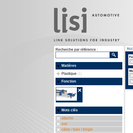
Acc
Recherche par référence :
Fo
Matières
Mo
Plastique
(1)
Fonction
Mots clés
attache
axe
câble / tube / tringle