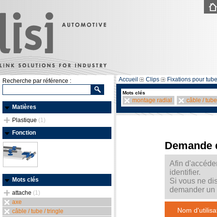
Accueil
Clips
Fixations pour tube
Recherche par référence :
Mots clés
montage radial
câble / tube 
Matières
Plastique
(1)
Fonction
Demande 
Afin d'accéde
identifier.
Mots clés
Si vous ne di
demander un m
attache
(1)
axe
Nom d'utilisa
câble / tube / tringle