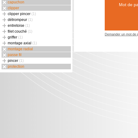
capuchon
Mot de pa
clipper
clipper pincer
(1)
détrompeur
(1)
entretoise
(1)
filet couché
(1)
Demander un mot de 
griffer
(1)
montage axial
(1)
montage radial
passe fil
pincer
(1)
protection