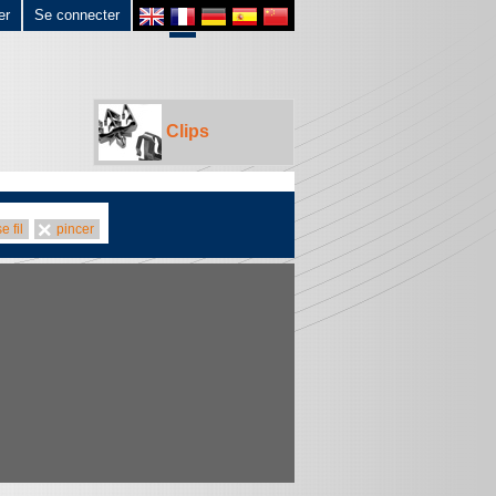
er
Se connecter
Clips
e fil
pincer