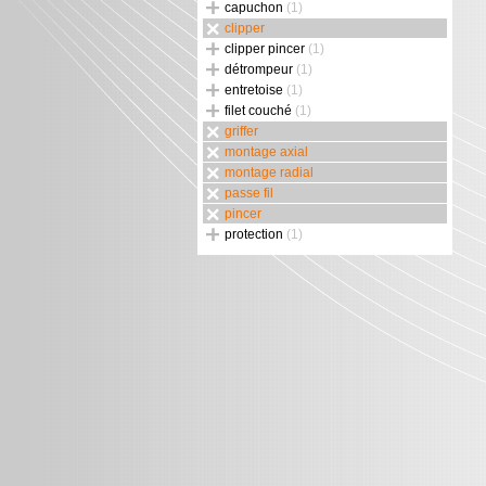
capuchon
(1)
clipper
clipper pincer
(1)
détrompeur
(1)
entretoise
(1)
filet couché
(1)
griffer
montage axial
montage radial
passe fil
pincer
protection
(1)