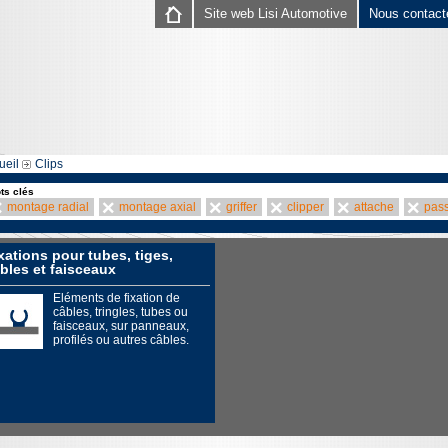
Site web Lisi Automotive
Nous contact
ueil
Clips
ts clés
montage radial
montage axial
griffer
clipper
attache
pass
xations pour tubes, tiges,
bles et faisceaux
Eléments de fixation de
câbles, tringles, tubes ou
faisceaux, sur panneaux,
profilés ou autres câbles.