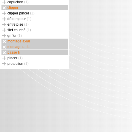
capuchon
(1)
clipper
clipper pincer
(1)
détrompeur
(1)
entretoise
(1)
filet couché
(1)
griffer
(1)
montage axial
montage radial
passe fil
pincer
(1)
protection
(1)