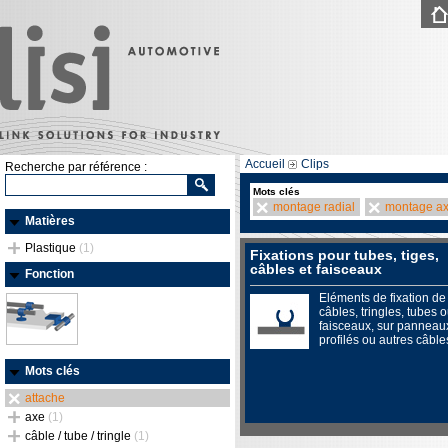
Accueil
Clips
Recherche par référence :
Mots clés
montage radial
montage ax
Matières
Plastique
(1)
Fixations pour tubes, tiges,
câbles et faisceaux
Fonction
Eléments de fixation de
câbles, tringles, tubes 
faisceaux, sur panneau
profilés ou autres câble
Mots clés
attache
axe
(1)
câble / tube / tringle
(1)