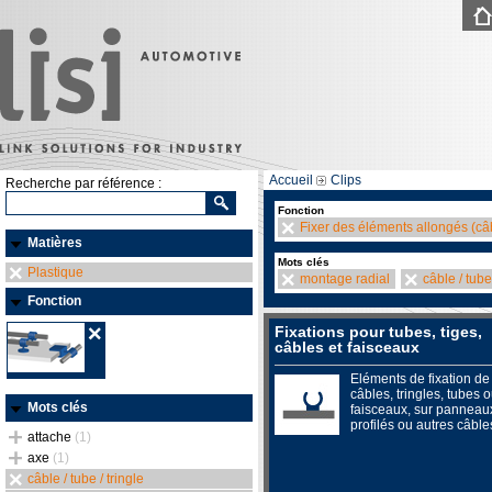
Accueil
Clips
Recherche par référence :
Fonction
Fixer des éléments allongés (câb
Matières
Mots clés
Plastique
montage radial
câble / tube 
Fonction
Fixations pour tubes, tiges,
câbles et faisceaux
Eléments de fixation de
câbles, tringles, tubes 
Mots clés
faisceaux, sur panneau
profilés ou autres câble
attache
(1)
axe
(1)
câble / tube / tringle