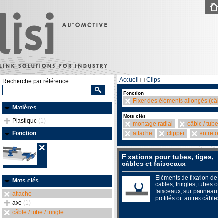
Accueil
Clips
Recherche par référence :
Fonction
Fixer des éléments allongés (câb
Matières
Mots clés
Plastique
(1)
montage radial
câble / tube 
Fonction
attache
clipper
entreto
Fixations pour tubes, tiges,
câbles et faisceaux
Eléments de fixation de
Mots clés
câbles, tringles, tubes 
faisceaux, sur panneau
attache
profilés ou autres câble
axe
(1)
câble / tube / tringle