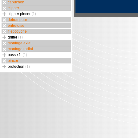
capuchon
clipper
clipper pincer
(1)
détrompeur
entretoise
filet couché
griffer
(1)
montage axial
montage radial
passe fil
(1)
pincer
protection
(1)