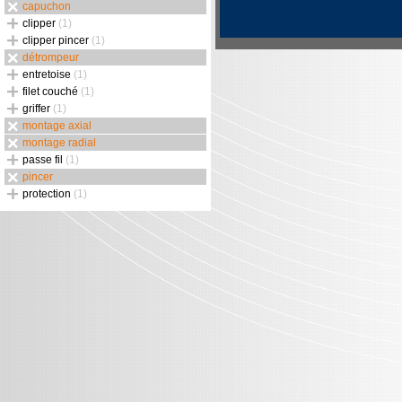
capuchon
clipper
(1)
clipper pincer
(1)
détrompeur
entretoise
(1)
filet couché
(1)
griffer
(1)
montage axial
montage radial
passe fil
(1)
pincer
protection
(1)