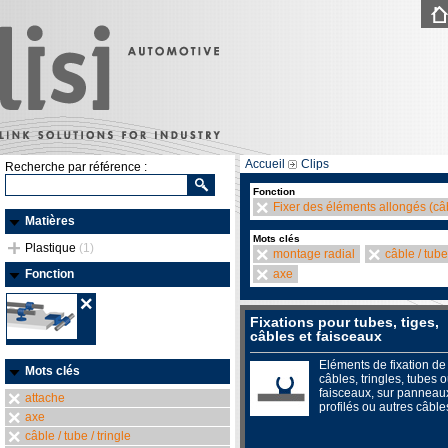
Accueil
Clips
Recherche par référence :
Fonction
Fixer des éléments allongés (câb
Matières
Mots clés
Plastique
(1)
montage radial
câble / tube 
Fonction
axe
Fixations pour tubes, tiges,
câbles et faisceaux
Eléments de fixation de
Mots clés
câbles, tringles, tubes 
faisceaux, sur panneau
attache
profilés ou autres câble
axe
câble / tube / tringle