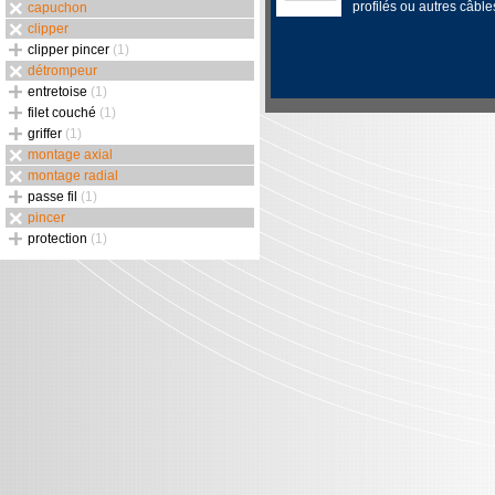
profilés ou autres câble
capuchon
clipper
clipper pincer
(1)
détrompeur
entretoise
(1)
filet couché
(1)
griffer
(1)
montage axial
montage radial
passe fil
(1)
pincer
protection
(1)