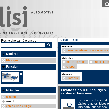
Accueil
Clips
Recherche par référence :
Fonction
Fixer des éléments allongés (câb
Matières
Mots clés
Plastique
montage radial
câble / tube 
Fonction
clipper
Matières
Plastique
Fixations pour tubes, tiges,
Mots clés
câbles et faisceaux
attache
Eléments de fixation de
axe
(1)
câbles, tringles, tubes 
câble / tube / tringle
faisceaux, sur panneau