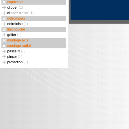
capuchon
clipper
(1)
clipper pincer
(1)
détrompeur
entretoise
(1)
filet couché
griffer
(1)
montage axial
montage radial
passe fil
(1)
pincer
(1)
protection
(1)