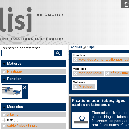
Accueil
Clips
Recherche par référence :
Fonction
Fixer des éléments allongés (câb
Matières
Mots clés
Plastique
montage radial
câble / tube 
Fonction
Matières
Plastique
Fixations pour tubes, tiges,
câbles et faisceaux
Mots clés
Eléments de fixation de
attache
câbles, tringles, tubes 
axe
(1)
faisceaux, sur panneau
profilés ou autres câble
câble / tube / tringle