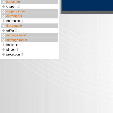
capuchon
clipper
(1)
clipper pincer
détrompeur
entretoise
(1)
filet couché
griffer
(1)
montage axial
montage radial
passe fil
(1)
pincer
(1)
protection
(1)