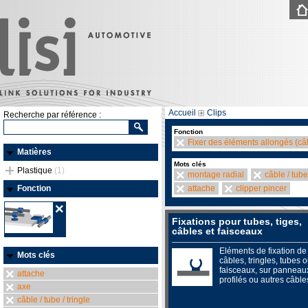
Accueil
Clips
Recherche par référence :
Fonction
Fixer des éléments allongés (câb
Matières
Mots clés
Plastique
(1)
montage radial
câble / tube 
Fonction
attache
clipper pincer
Fixations pour tubes, tiges,
câbles et faisceaux
Eléments de fixation de
Mots clés
câbles, tringles, tubes 
faisceaux, sur panneau
attache
profilés ou autres câble
axe
câble / tube / tringle