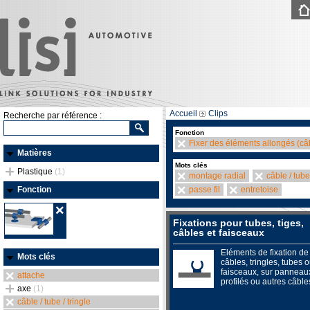
Accueil
Clips
Recherche par référence :
Fonction
Fixer des éléments allongés (câb
Matières
Mots clés
Plastique
(1)
montage radial
câble / tube 
Fonction
passe fil
entretoise
Fixations pour tubes, tiges,
câbles et faisceaux
Eléments de fixation de
Mots clés
câbles, tringles, tubes 
faisceaux, sur panneau
attache
profilés ou autres câble
axe
(1)
câble / tube / tringle