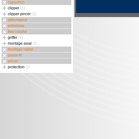
capuchon
clipper
(1)
clipper pincer
(1)
détrompeur
entretoise
filet couché
griffer
(1)
montage axial
(1)
montage radial
passe fil
pincer
protection
(1)