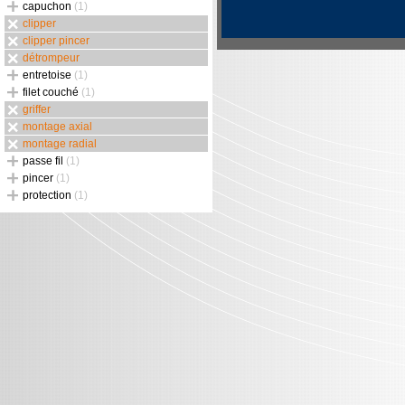
capuchon
(1)
clipper
clipper pincer
détrompeur
entretoise
(1)
filet couché
(1)
griffer
montage axial
montage radial
passe fil
(1)
pincer
(1)
protection
(1)