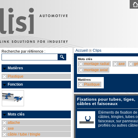
Accueil
Clips
Recherche par référence :
Mots clés
montage radial
axe
gr
Matières
montage axial
Plastique
Matières
Fonction
Plastique
Fixations pour tubes, tiges,
câbles et faisceaux
Eléments de fixation de
Mots clés
câbles, tringles, tubes 
faisceaux, sur panneau
attache
profilés ou autres câble
axe
câble / tube / tringle