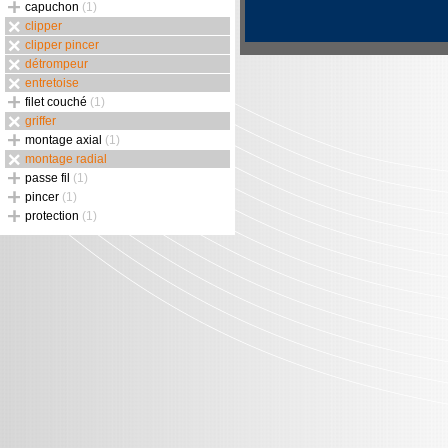
capuchon
(1)
clipper
clipper pincer
détrompeur
entretoise
filet couché
(1)
griffer
montage axial
(1)
montage radial
passe fil
(1)
pincer
(1)
protection
(1)