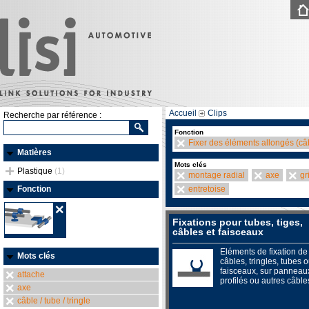
Accueil
Clips
Recherche par référence :
Fonction
Fixer des éléments allongés (câb
Matières
Mots clés
Plastique
(1)
montage radial
axe
gr
Fonction
entretoise
Fixations pour tubes, tiges,
câbles et faisceaux
Eléments de fixation de
Mots clés
câbles, tringles, tubes 
faisceaux, sur panneau
attache
profilés ou autres câble
axe
câble / tube / tringle