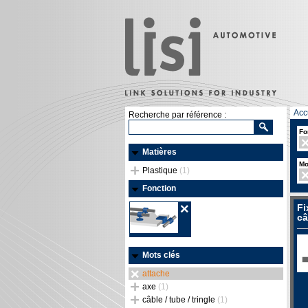
Acc
Recherche par référence :
Fo
Matières
Mo
Plastique
(1)
Fonction
Fi
câ
Mots clés
attache
axe
(1)
câble / tube / tringle
(1)