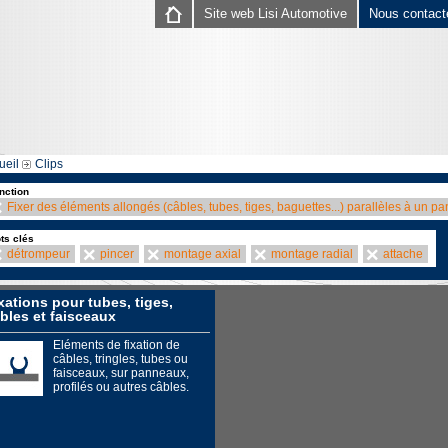
Site web Lisi Automotive
Nous contact
ueil
Clips
nction
Fixer des éléments allongés (câbles, tubes, tiges, baguettes...) parallèles à un p
ts clés
détrompeur
pincer
montage axial
montage radial
attache
xations pour tubes, tiges,
bles et faisceaux
Eléments de fixation de
câbles, tringles, tubes ou
faisceaux, sur panneaux,
profilés ou autres câbles.