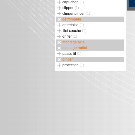
capuchon
(1)
clipper
(1)
clipper pincer
(1)
détrompeur
entretoise
(1)
filet couché
(1)
griffer
(1)
montage axial
montage radial
passe fil
(1)
pincer
protection
(1)