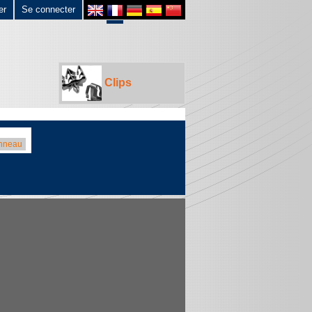
er
Se connecter
Clips
anneau