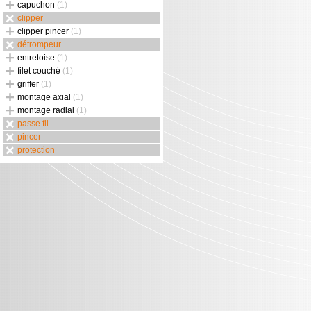
capuchon
(1)
clipper
clipper pincer
(1)
détrompeur
entretoise
(1)
filet couché
(1)
griffer
(1)
montage axial
(1)
montage radial
(1)
passe fil
pincer
protection