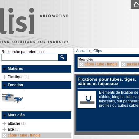
Accueil
Clips
Recherche par référence :
Mots clés
câble / tube / tringle
passe f
Matières
Plastique
(1)
Fixations pour tubes, tiges,
câbles et faisceaux
Fonction
Eléments de fixation de
câbles, tringles, tubes 
faisceaux, sur panneau
profilés ou autres câble
Mots clés
attache
(1)
axe
(1)
câble / tube / tringle