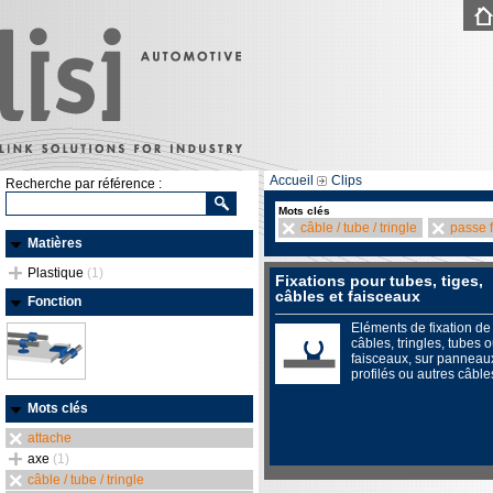
Accueil
Clips
Recherche par référence :
Mots clés
câble / tube / tringle
passe f
Matières
Plastique
(1)
Fixations pour tubes, tiges,
câbles et faisceaux
Fonction
Eléments de fixation de
câbles, tringles, tubes 
faisceaux, sur panneau
profilés ou autres câble
Mots clés
attache
axe
(1)
câble / tube / tringle