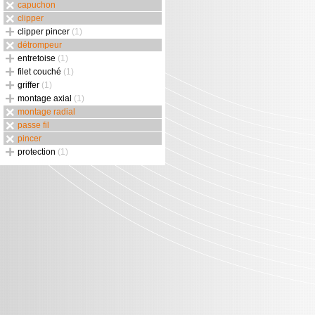
capuchon
clipper
clipper pincer
(1)
détrompeur
entretoise
(1)
filet couché
(1)
griffer
(1)
montage axial
(1)
montage radial
passe fil
pincer
protection
(1)