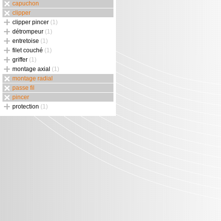
capuchon
clipper
clipper pincer
(1)
détrompeur
(1)
entretoise
(1)
filet couché
(1)
griffer
(1)
montage axial
(1)
montage radial
passe fil
pincer
protection
(1)