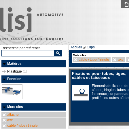
Accueil
Clips
Recherche par référence :
Mots clés
câble / tube / tringle
axe
Matières
Plastique
(1)
Fixations pour tubes, tiges,
câbles et faisceaux
Fonction
Eléments de fixation de
câbles, tringles, tubes 
faisceaux, sur panneau
profilés ou autres câble
Mots clés
attache
axe
câble / tube / tringle