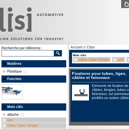
Accueil
Clips
Recherche par référence :
Mots clés
câble / tube / tringle
axe
Matières
Plastique
(1)
Fixations pour tubes, tiges,
câbles et faisceaux
Fonction
Eléments de fixation de
câbles, tringles, tubes 
faisceaux, sur panneau
profilés ou autres câble
Mots clés
attache
(1)
axe
câble / tube / tringle