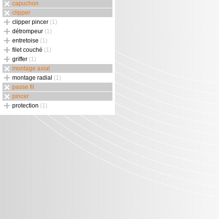
capuchon
clipper
clipper pincer
(1)
détrompeur
(1)
entretoise
(1)
filet couché
(1)
griffer
(1)
montage axial
montage radial
(1)
passe fil
pincer
protection
(1)