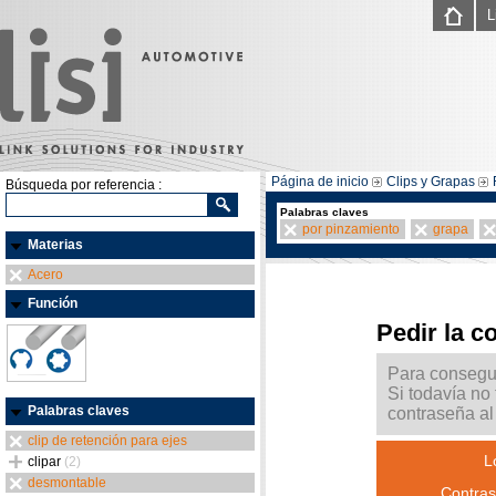
L
Página de inicio
Clips y Grapas
Búsqueda por referencia :
Palabras claves
por pinzamiento
grapa
Materias
Acero
Función
Pedir la c
Para consegui
Si todavía no
Palabras claves
contraseña al 
clip de retención para ejes
L
clipar
(2)
desmontable
Contras