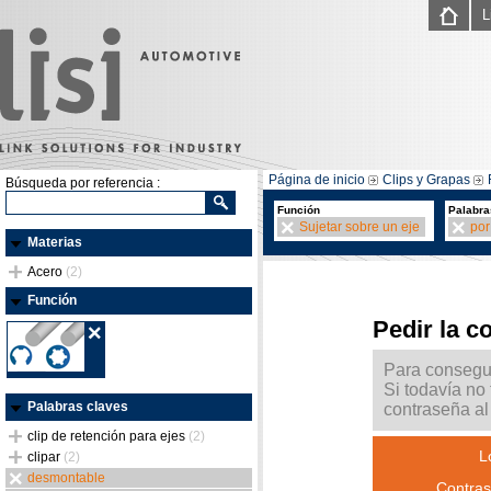
L
Página de inicio
Clips y Grapas
Búsqueda por referencia :
Función
Palabra
Sujetar sobre un eje
por
Materias
Acero
(2)
Función
Pedir la c
Para consegui
Si todavía no
Palabras claves
contraseña al 
clip de retención para ejes
(2)
L
clipar
(2)
desmontable
Contras