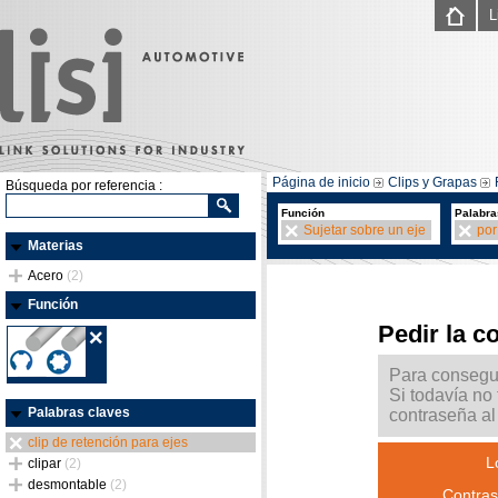
L
Página de inicio
Clips y Grapas
Búsqueda por referencia :
Función
Palabra
Sujetar sobre un eje
por
Materias
Acero
(2)
Función
Pedir la c
Para consegui
Si todavía no
Palabras claves
contraseña al 
clip de retención para ejes
L
clipar
(2)
desmontable
(2)
Contras